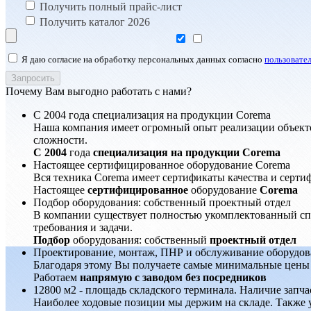
Получить полный прайс-лист
Получить каталог 2026
Я даю согласие на обработку персональных данных согласно
пользовате
Почему Вам выгодно работать с нами?
С 2004 года специализация на продукции Corema
Наша компания имеет огромный опыт реализации объект
сложности.
С 2004
года
специализация на продукции Corema
Настоящее сертифицированное оборудование Corema
Вся техника Corema имеет сертификаты качества и серти
Настоящее
сертифицированное
оборудование
Corema
Подбор оборудования: собственный проектный отдел
В компании существует полностью укомплектованный сп
требования и задачи.
Подбор
оборудования: собственный
проектный отдел
Проектирование, монтаж, ПНР и обслуживание оборудов
Благодаря этому Вы получаете самые минимальные цены
Работаем
напрямую с заводом без посредников
12800 м2 - площадь складского терминала. Наличие запча
Наиболее ходовые позиции мы держим на складе. Также у 