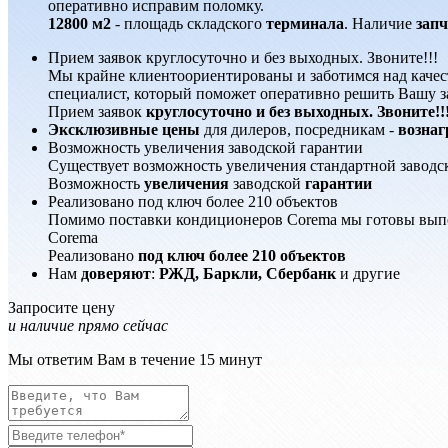
оперативно исправим поломку.
12800 м2
- площадь складского
терминала
. Наличие
запч
Прием заявок круглосуточно и без выходных. Звоните!!!
Мы крайне клиентоориентированы и заботимся над качест
специалист, который поможет оперативно решить Вашу за
Прием заявок
круглосуточно и без выходных. Звоните!!
Эксклюзивные цены
для дилеров, посредникам -
вознаг
Возможность увеличения заводской гарантии
Существует возможность увеличения стандартной заводск
Возможность
увеличения
заводской
гарантии
Реализовано под ключ более 210 объектов
Помимо поставки кондиционеров Corema мы готовы выпол
Corema
Реализовано
под ключ более 210 объектов
Нам
доверяют
:
РЖД, Баркли, Сбербанк
и другие
Запросите цену
и наличие прямо сейчас
Мы ответим Вам в течение 15 минут